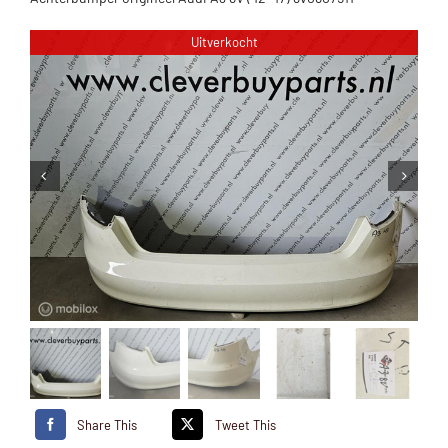
Uitverkocht
Share This
Tweet This