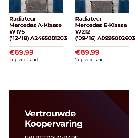
Radiateur
Radiateur
Radiateur
Radiateur
Mercedes A-Klasse
Mercedes E-Klasse
Mercedes A-
Mercedes E-
W176
W212
klasse W176
klasse W212
(’12-’18) A2465001203
(’09-’16) A0995002603
(’12-’18) A2465001203
(’09-’16) A099500
€
89,99
€
89,99
€
89,99
€
89,99
1 op voorraad
1 op voorraad
Vertrouwde
Koopervaring
UW BETROUWBARE