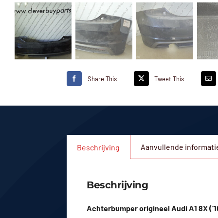
Share This
Tweet This
Aanvullende informati
Beschrijving
Beschrijving
Achterbumper origineel Audi A1 8X (’1