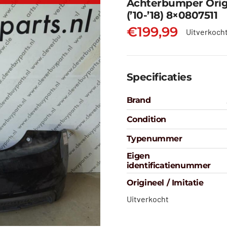
Achterbumper Origi
(’10-’18) 8×0807511
€
199,99
Uitverkoch
Specificaties
Brand
Condition
Typenummer
Eigen
identificatienummer
Origineel / Imitatie
Uitverkocht