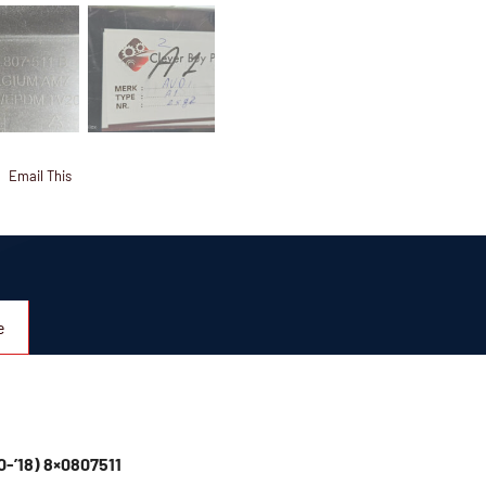
Email This
e
0-’18) 8×0807511