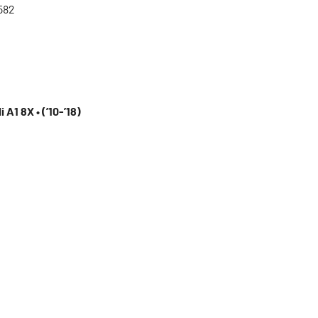
582
 A1 8X • (’10-’18)