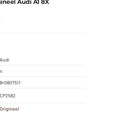
neel Audi A1 8X
t
Audi
n
8×0807511
CP2582
Origineel