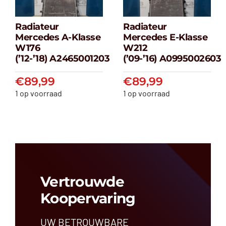
Radiateur
Radiateur
Radiateur
Radiateur
Mercedes A-Klasse
Mercedes E-Klasse
Mercedes A-
Mercedes E-
W176
W212
klasse W176
klasse W212
(’12-’18) A2465001203
(’09-’16) A0995002603
(’12-’18) A2465001203
(’09-’16) A099500
€
89,99
€
89,99
€
89,99
€
89,99
1 op voorraad
1 op voorraad
Vertrouwde
Koopervaring
UW BETROUWBARE