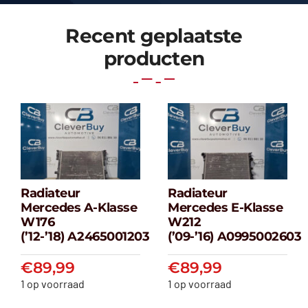
Recent geplaatste
producten
Radiateur
Radiateur
Radiateur
Radiateur
Mercedes A-Klasse
Mercedes E-Klasse
Mercedes A-
Mercedes E-
W176
W212
klasse W176
klasse W212
(’12-’18) A2465001203
(’09-’16) A0995002603
(’12-’18) A2465001203
(’09-’16) A099500
€
89,99
€
89,99
€
89,99
€
89,99
1 op voorraad
1 op voorraad