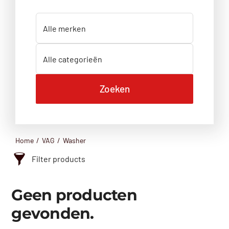
Home
VAG
Washer
Filter products
Categorie
Geen producten
Aandrijfas
gevonden.
Achterklep
Achterlicht