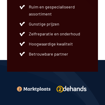
Einddemper
Ruim en gespecialiseerd
Frontpaneel
Fuseestuk
assortiment
Grille
Gunstige prijzen
Hatchback
Instrumentenpaneel
Zelfreparatie en onderhoud
Interieurdeel
Interieurfilter
Hoogwaardige kwaliteit
Koelsysteem
Koplamp
Betrouwbare partner
Lichtschakelaar
Luchtfilter
Luchtvering
Motordeel
Motorkap
Motorsteun
Overig
Radiateur
Regeleenheid