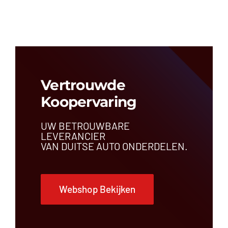
Airbagregeleenheid
Airconditioningleiding
Antenne
Bedieningspaneel
Bekleding
Brandstoftank
Buitenspiegel
Vertrouwde
Bumper
Koopervaring
Bumperbalk
Carrosseriedeel
UW BETROUWBARE
Centrale deurvergrendeling
LEVERANCIER
Comfortregeleenheid
VAN DUITSE AUTO ONDERDELEN.
Dakrail
Dashboardrooster
Dashboardschakelaar
Webshop Bekijken
Deur
Draagarm
Dynamo