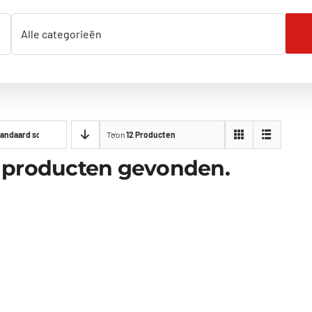
andaard sorteervolgorde
Toon
12 Producten
 producten gevonden.