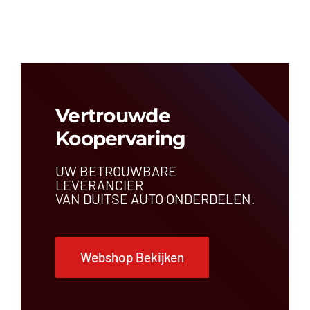
Airbagregeleenheid
Airconditioningleiding
Antenne
Bedieningspaneel
Bekleding
Brandstoftank
Buitenspiegel
Vertrouwde
Bumper
Koopervaring
Bumperbalk
Carrosseriedeel
UW BETROUWBARE
Centrale deurvergrendeling
LEVERANCIER
Comfortregeleenheid
VAN DUITSE AUTO ONDERDELEN.
Dakrail
Dashboardrooster
Dashboardschakelaar
Webshop Bekijken
Deur
Draagarm
Dynamo