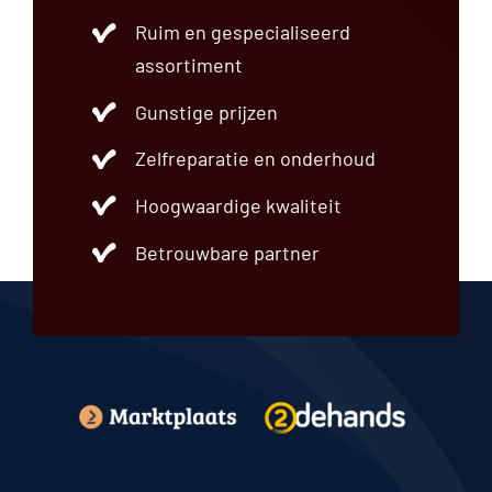
Einddemper
Ruim en gespecialiseerd
Frontpaneel
Fuseestuk
assortiment
Grille
Gunstige prijzen
Hatchback
Instrumentenpaneel
Zelfreparatie en onderhoud
Interieurdeel
Interieurfilter
Hoogwaardige kwaliteit
Koelsysteem
Koplamp
Betrouwbare partner
Lichtschakelaar
Luchtfilter
Luchtvering
Motordeel
Motorkap
Motorsteun
Overig
Radiateur
Regeleenheid