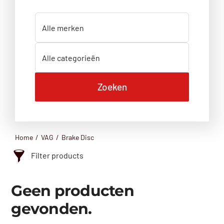
Home
VAG
Brake Disc
Filter products
Categorie
Geen producten
Aandrijfas
gevonden.
Achterklep
Achterlicht