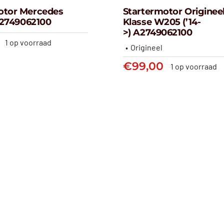
otor Mercedes
Startermotor Origineel
 A2749062100
Klasse W205 (’14-
Startermotor orig
>) A2749062100
ermotor Mercedes
klasse W205 (’
1 op voorraad
-’18) a2749062100
Origineel
>) A27490621
€
49,99
€
99,00
1 op voorraad
€
99,00