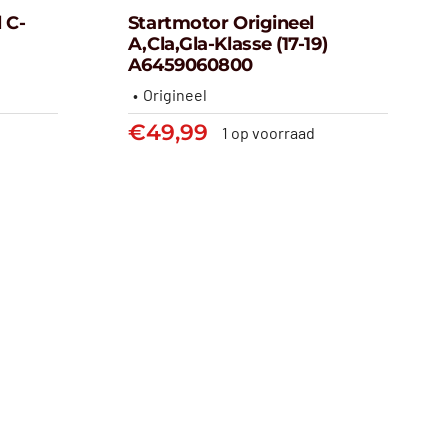
 C-
Startmotor Origineel
A,Cla,Gla-Klasse (17-19)
ineel C-
Startmotor origineel
A6459060800
14-
A,Cla,Gla-klasse (17-19)
Origineel
00
A6459060800
€
49,99
1 op voorraad
€
49,99