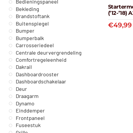
Bedieningspaneel
Starterm
Bekleding
(’12-’18)
Brandstoftank
Start
Buitenspiegel
€
49,99
(’12
Bumper
Bumperbalk
Carrosseriedeel
Centrale deurvergrendeling
Comfortregeleenheid
Dakrail
Dashboardrooster
Dashboardschakelaar
Deur
Draagarm
Dynamo
Einddemper
Frontpaneel
Fuseestuk
Grille