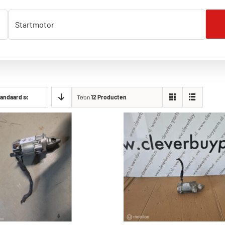
andaard sorteervolgorde
Toon
12 Producten