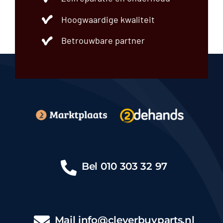
Motorsteun
Overig
Hoogwaardige kwaliteit
Radiateur
Betrouwbare partner
Regeleenheid
Remdeel
Remklauw
Ruitenwissermotor
Schokdemper
Sierstrip
Spatbord
Spoiler
Startmotor
Stoelairbag
Stuurhuis
Bel
010 303 32 97
Stuurkolom
Trekhaak
Uitlaatsysteem
Veerpoot
Mail
info@cleverbuyparts.nl