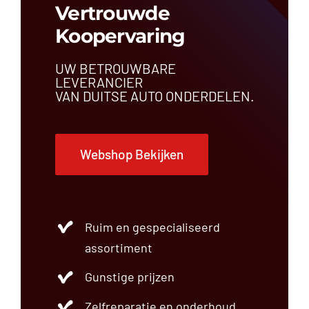
Vertrouwde
Deur
Draagarm
Koopervaring
Dynamo
Einddemper
UW BETROUWBARE
Frontpaneel
LEVERANCIER
VAN DUITSE AUTO ONDERDELEN.
Fuseestuk
Grille
Hatchback
Instrumentenpaneel
Webshop Bekijken
Interieurdeel
Interieurfilter
Koelsysteem
Koplamp
Ruim en gespecialiseerd
Lichtschakelaar
Luchtfilter
assortiment
Luchtvering
Gunstige prijzen
Motordeel
Motorkap
Zelfreparatie en onderhoud