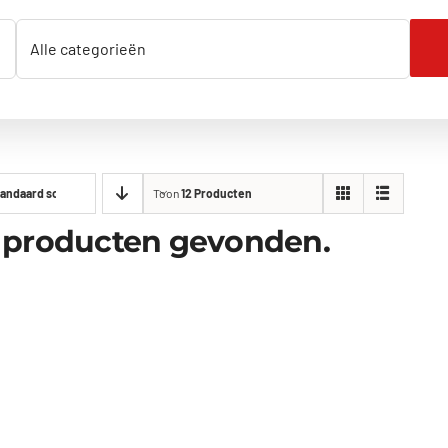
andaard sorteervolgorde
Toon
12 Producten
 producten gevonden.