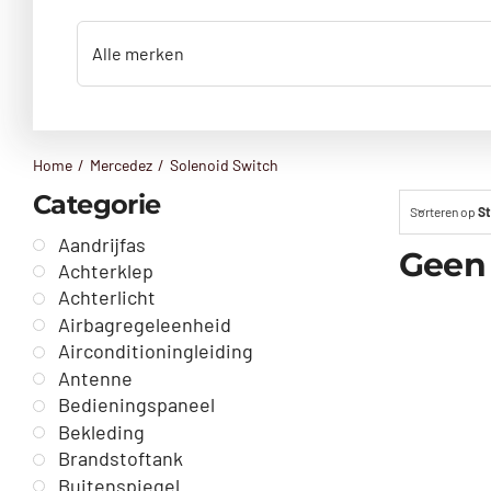
Home
Mercedez
Solenoid Switch
Categorie
Sorteren op
St
Aandrijfas
Geen
Achterklep
Achterlicht
Airbagregeleenheid
Airconditioningleiding
Antenne
Bedieningspaneel
Bekleding
Brandstoftank
Buitenspiegel