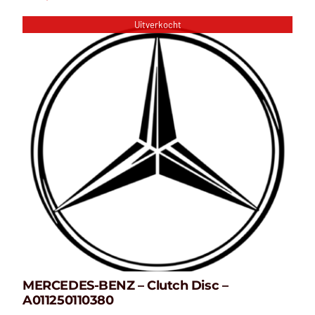
Veerpoot
Verlichting
Uitverkocht
Versnellingsbak
Zijruit
MERCEDES-BENZ – Clutch Disc
BMW
– A009250400380
Brandstofsysteem
€
0,00
Mercedez
VAG
Merk en model
ARO
Au
Audi
BMW
Bosch
CUPRA
Dacia
Dodge
MERCEDES-BENZ – Clutch Disc –
A011250110380
Fiat