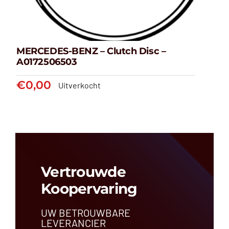
MERCEDES-BENZ – Clutch Disc –
A0172506503
€
0,00
Uitverkocht
MERCEDES-BENZ – Clutch Disc
– A0172506503
€
0,00
Vertrouwde
Koopervaring
UW BETROUWBARE
LEVERANCIER