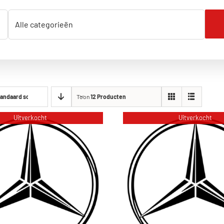
andaard sorteervolgorde
Toon
12 Producten
Uitverkocht
Uitverkocht