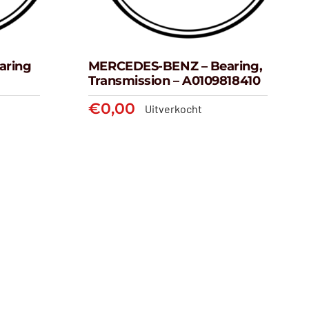
aring
MERCEDES-BENZ – Bearing,
Transmission – A0109818410
€
0,00
Uitverkocht
MERCEDES-BENZ –
NZ –
Bearing, Transmission –
811701
A0109818410
€
0,00