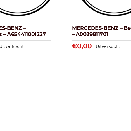
S-BENZ –
MERCEDES-BENZ – Be
s – A654411001227
– A0039811701
€
0,00
Uitverkocht
Uitverkocht
RCEDES-BENZ –
MERCEDES-BE
Autoparts –
Bearing – A0039
654411001227
€
0,00
€
0,00