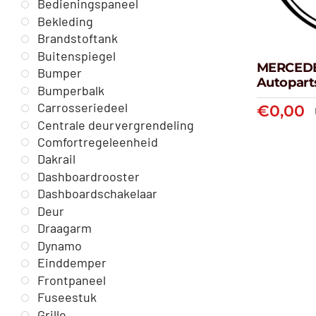
Bedieningspaneel
Bekleding
Brandstoftank
Buitenspiegel
MERCEDE
Bumper
Autopart
Bumperbalk
Carrosseriedeel
€
0,00
ME
Centrale deurvergrendeling
Comfortregeleenheid
A
Dakrail
Dashboardrooster
Dashboardschakelaar
Deur
Draagarm
Dynamo
Einddemper
Frontpaneel
Fuseestuk
Grille