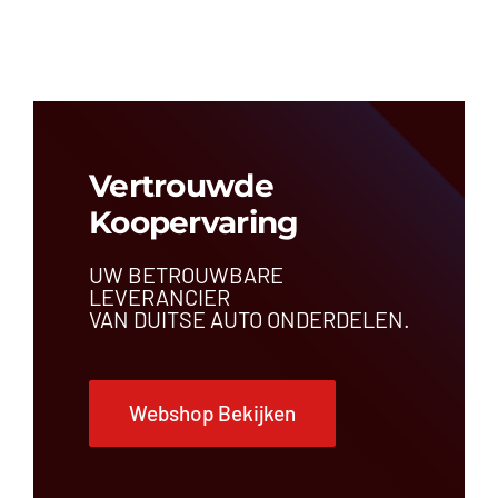
Airbagregeleenheid
Airconditioningleiding
Antenne
Bedieningspaneel
Bekleding
Brandstoftank
Buitenspiegel
Vertrouwde
Bumper
Koopervaring
Bumperbalk
Carrosseriedeel
UW BETROUWBARE
Centrale deurvergrendeling
LEVERANCIER
Comfortregeleenheid
VAN DUITSE AUTO ONDERDELEN.
Dakrail
Dashboardrooster
Dashboardschakelaar
Webshop Bekijken
Deur
Draagarm
Dynamo