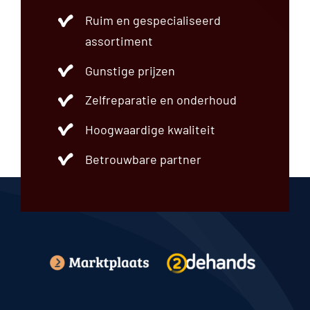
Einddemper
Ruim en gespecialiseerd
Frontpaneel
Fuseestuk
assortiment
Grille
Gunstige prijzen
Hatchback
Instrumentenpaneel
Zelfreparatie en onderhoud
Interieurdeel
Interieurfilter
Hoogwaardige kwaliteit
Koelsysteem
Koplamp
Betrouwbare partner
Lichtschakelaar
Luchtfilter
Luchtvering
Motordeel
Motorkap
Motorsteun
Overig
Radiateur
Regeleenheid