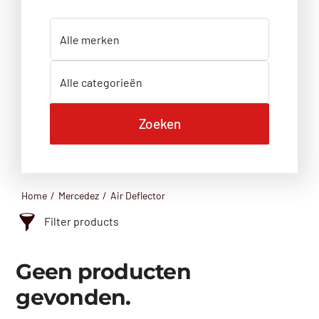
Home
Mercedez
Air Deflector
Filter products
Categorie
Geen producten
Aandrijfas
gevonden.
Achterklep
Achterlicht