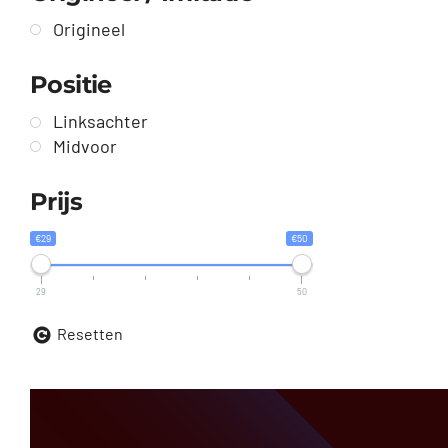
Origineel
Positie
Linksachter
Midvoor
Prijs
€29
€50
29
50
Resetten