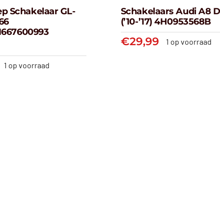
ep Schakelaar GL-
Schakelaars Audi A8 
Achterklep
66
(’10-’17) 4H0953568B
Schakelaars Au
 A1667600993
kelaar GL-klasse
D4
€
29,99
1 op voorraad
X166
(’10-’17) 4H095
-’15) A1667600993
1 op voorraad
€
29,99
€
29,99