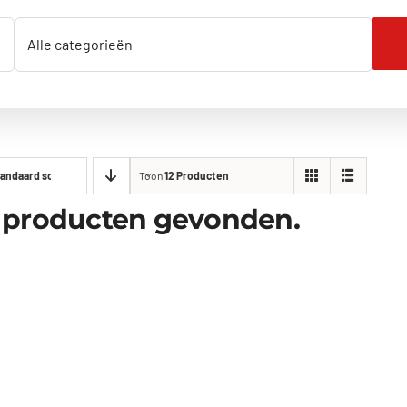
andaard sorteervolgorde
Toon
12 Producten
 producten gevonden.