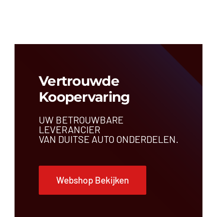
Airbagregeleenheid
Airconditioningleiding
Antenne
Bedieningspaneel
Bekleding
Brandstoftank
Buitenspiegel
Vertrouwde
Bumper
Koopervaring
Bumperbalk
Carrosseriedeel
UW BETROUWBARE
Centrale deurvergrendeling
LEVERANCIER
Comfortregeleenheid
VAN DUITSE AUTO ONDERDELEN.
Dakrail
Dashboardrooster
Dashboardschakelaar
Webshop Bekijken
Deur
Draagarm
Dynamo