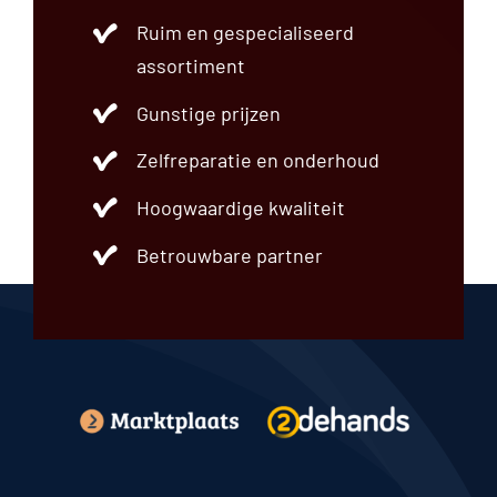
Einddemper
Ruim en gespecialiseerd
Frontpaneel
Fuseestuk
assortiment
Grille
Gunstige prijzen
Hatchback
Instrumentenpaneel
Zelfreparatie en onderhoud
Interieurdeel
Interieurfilter
Hoogwaardige kwaliteit
Koelsysteem
Koplamp
Betrouwbare partner
Lichtschakelaar
Luchtfilter
Luchtvering
Motordeel
Motorkap
Motorsteun
Overig
Radiateur
Regeleenheid