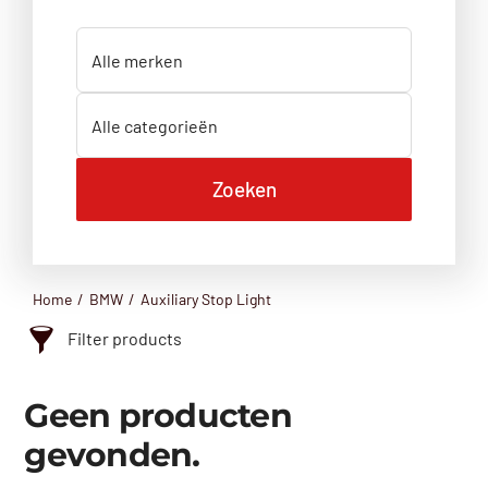
Home
BMW
Auxiliary Stop Light
Filter products
Categorie
Geen producten
Aandrijfas
gevonden.
Achterklep
Achterlicht