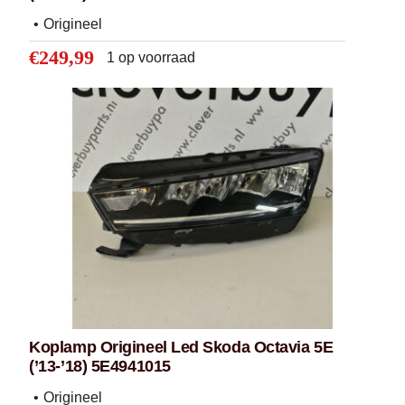
69
400
Origineel
Clear filters
€
249,99
1 op voorraad
Koplamp origineel led Skoda Karoq
(’18-’21) 57B941010
€
249,99
Koplamp Origineel Led Skoda Octavia 5E
(’13-’18) 5E4941015
Origineel