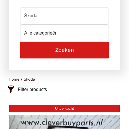
Home
Škoda
Filter products
Škoda
Uitverkocht
Categorie
Aandrijfas