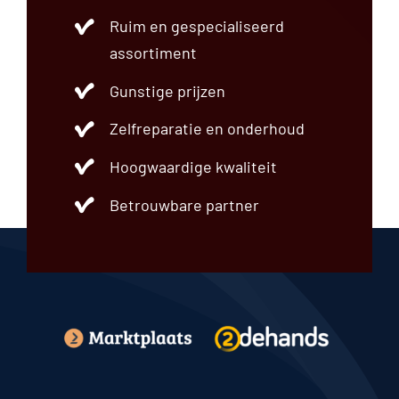
Einddemper
Ruim en gespecialiseerd
Frontpaneel
Fuseestuk
assortiment
Grille
Gunstige prijzen
Hatchback
Instrumentenpaneel
Zelfreparatie en onderhoud
Interieurdeel
Interieurfilter
Hoogwaardige kwaliteit
Koelsysteem
Koplamp
Betrouwbare partner
Lichtschakelaar
Luchtfilter
Luchtvering
Motordeel
Motorkap
Motorsteun
Overig
Radiateur
Regeleenheid