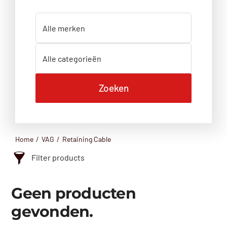
Home
VAG
Retaining Cable
Filter products
Categorie
Geen producten
Aandrijfas
gevonden.
Achterklep
Achterlicht