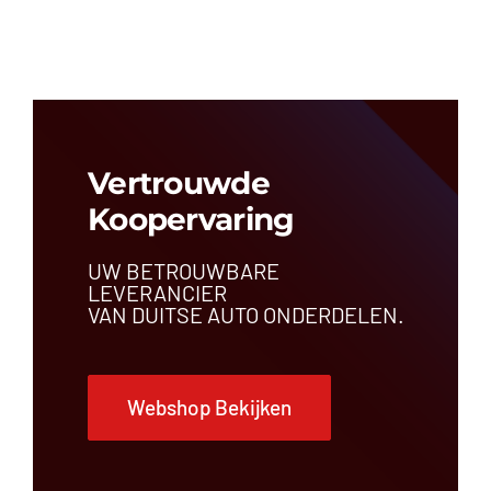
Airbagregeleenheid
Airconditioningleiding
Antenne
Bedieningspaneel
Bekleding
Brandstoftank
Buitenspiegel
Vertrouwde
Bumper
Koopervaring
Bumperbalk
Carrosseriedeel
UW BETROUWBARE
Centrale deurvergrendeling
LEVERANCIER
Comfortregeleenheid
VAN DUITSE AUTO ONDERDELEN.
Dakrail
Dashboardrooster
Dashboardschakelaar
Webshop Bekijken
Deur
Draagarm
Dynamo